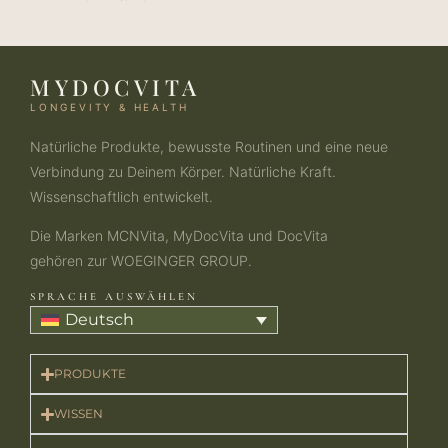
MYDOCVITA
LONGEVITY & HEALTH
Natürliche Produkte, bewusste Routinen und eine neue
Verbindung zu Deinem Körper. Natürliche Kraft.
Wissenschaftlich entwickelt.
Die Marken MCNVita, MyDocVita und DocVita
gehören zur WOEGINGER GROUP.
SPRACHE AUSWÄHLEN
Deutsch
PRODUKTE​
WISSEN