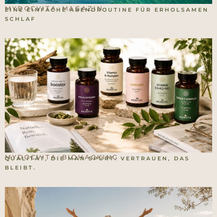
MYDOCVITA
MAGAZIN
|
EINE EINFACHE ABENDROUTINE FÜR ERHOLSAMEN
SCHLAF
MYDOCVITA
BIOHACKING
|
QUALITÄT, DIE MAN SPÜRT. VERTRAUEN, DAS
BLEIBT.