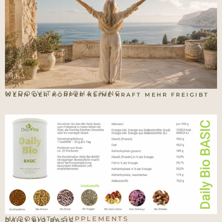
MYDOCVITA
BIOHACKING
|
WENN DER KÖRPER KEINE KRAFT MEHR FREIGIBT
MYDOCVITA
SUPPLEMENTS
|
DAILY BIO BASIC