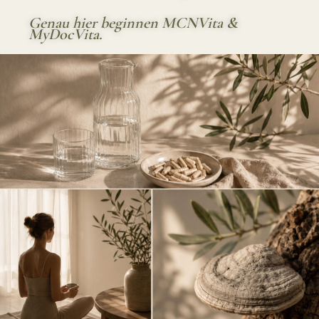
Genau hier beginnen MCNVita &
MyDocVita.