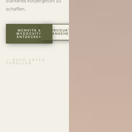
stärkeres Körpergefühl zu
schaffen.
MCNVITA &
PRODUKTE
MYDOCVITA
ANSEHEN
ENTDECKEN
— NACH UNTEN
SCROLLEN