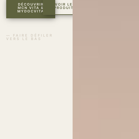
DÉCOUVRIR
VOIR LES
MCN VITA &
PRODUITS
MYDOCVITA
— FAIRE DÉFILER
VERS LE BAS