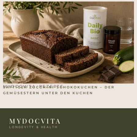
MYDOCVITA
REZEPTE
|
SAFTIGER ZUCCHINI-SCHOKOKUCHEN – DER
GEMÜSESTERN UNTER DEN KUCHEN
MYDOCVITA
LONGEVITY & HEALTH