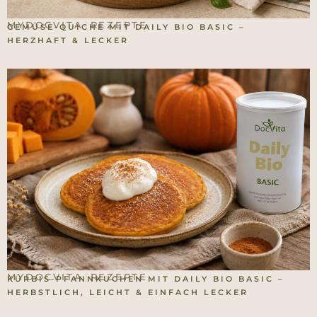
MYDOCVITA
REZEPTE
|
GEMÜSE-QUICHE MIT DAILY BIO BASIC –
HERZHAFT & LECKER
MYDOCVITA
REZEPTE
|
KÜRBIS-PFANNKUCHEN MIT DAILY BIO BASIC –
HERBSTLICH, LEICHT & EINFACH LECKER